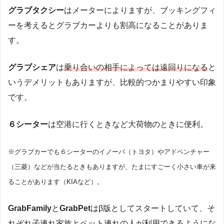
グラブタクシー
はメーターによりますが、ブッキングフィ
ーを考えるとグラブカーよりも割高になることがありま
す。
グラブシェア
は
乗り合いの相手によっては遠回りになる
と
いうデメリットもありますが、比較的つかまりやすい印象
です。
６シーター
は空港に行くときなど大荷物のときに便利。
※グラブカーでも６シーターのイノーバ（トヨタ）やアドベンチャー
（三菱）などが当たるときもありますが、たまにすごーく小さい車が来
ることがあります（KIAなど）。
GrabFamily
と
GrabPet
はβ版としてスタートしていて、そ
れぞれ子連れ家族とペット連れの人が利用できるようにな