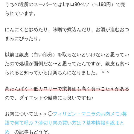
うちの近所のスーパーでは1キロ90ペソ（≒190円）で売
られています。
にんにくと炒めたり、味噌で煮込んだり、お酒が進むおつ
まみにぴったり。
以前は銀皮（白い部分）を取らないといけないと思ってい
たので処理が面倒だな〜と思ってたんですが、銀皮も食べ
られると知ってからは楽ちんになりました。＾＾
高たんぱく・低カロリーで栄養価も高く食べごたえがある
ので、ダイエットや健康にも良いですね♪
お肉については＞＞◯
フィリピン・マニラのお肉メモ♪英
語で何て呼ぶ？薄切り肉の買い方は？基本情報を総まと
め
の記事もどうぞ。