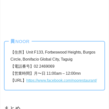
NOOR
【住所】
Unit F133, Forbeswood Heights, Burgos
Circle, Bonifacio Global City, Taguig
【電話番号】
02 2469069
【営業時間】月〜日 11:00am – 12:00mn
【URL】
https://www.facebook.com/noorestaurant/
まとめ