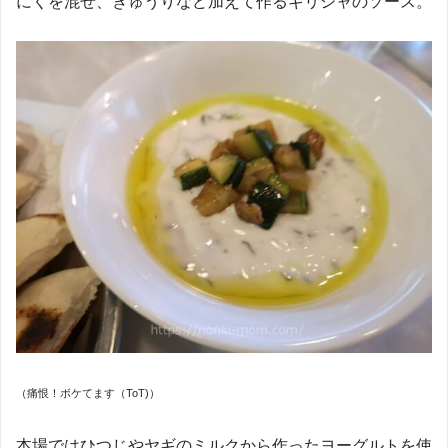
にくを混ぜ、きゅうりなど加えて作るギリシャのソース。
（痛恨！ボケてます（ToT)）
本場ではひつじやヤギのミルクから作ったヨーグルトを使