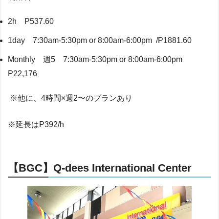
2h P537.60
1day 7:30am-5:30pm or 8:00am-6:00pm /P1881.60
Monthly 週5 7:30am-5:30pm or 8:00am-6:00pm
P22,176
※他に、4時間×週2〜のプランあり
※延長はP392/h
【BGC】Q-dees International Center