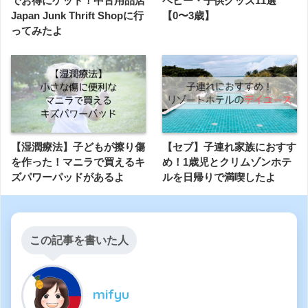
でお得にゲット！中古用品店
ベビー・子供グッズ11選
Japan Junk Thrift Shopに行
【0〜3歳】
ってみたよ
【湿潤療法】子どもが擦り傷
【セブ】子連れ家族におすす
を作った！マニラで買えるキ
め！1歳児とクリムゾンホテ
ズパワーパッドがあるよ
ルを日帰りで満喫したよ
この記事を書いた人
mifyu