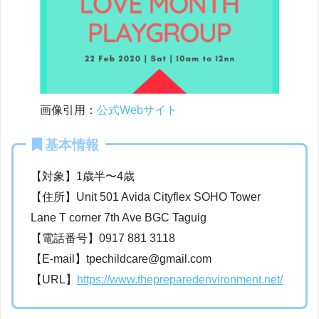
画像引用：
公式Webサイト
基本情報
【対象】1歳半〜4歳
【住所】Unit 501 Avida Cityflex SOHO Tower
Lane T corner 7th Ave BGC Taguig
【電話番号】0917 881 3118
【E-mail】tpechildcare@gmail.com
【URL】
https://www.thepreparedenvironment.net/