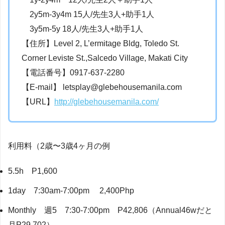
2y5m-3y4m 15人/先生3人+助手1人
3y5m-5y 18人/先生3人+助手1人
【住所】Level 2, L’ermitage Bldg, Toledo St.
Corner Leviste St.,Salcedo Village, Makati City
【電話番号】0917-637-2280
【E-mail】 letsplay@glebehousemanila.com
【URL】
http://glebehousemanila.com/
利用料（2歳〜3歳4ヶ月の例
5.5h P1,600
1day 7:30am-7:00pm 2,400Php
Monthly 週5 7:30-7:00pm P42,806（Annual46wだと
月P29,702）