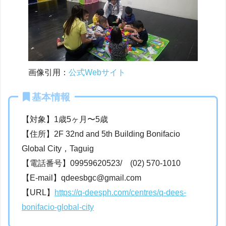
画像引用：
公式Webサイト
基本情報
【対象】1歳5ヶ月〜5歳
【住所】2F 32nd and 5th Building Bonifacio
Global City，Taguig
【電話番号】09959620523/ (02) 570-1010
【E-mail】qdeesbgc@gmail.com
【URL】
https://q-deesph.com/centres/q-dees-
bonifacio-global-city